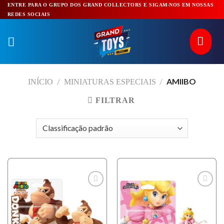
Pular
ENTRE PARA O GRUPO DOS GRAND COLLECTORS E SIGAM-NOS EM NOSSAS
REDES SOCIAIS
para
o
conteúdo
/
/
AMIIBO
INÍCIO
MINIATURAS ESPECIAIS
FILTRAR