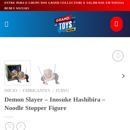
Pular
ENTRE PARA O GRUPO DOS GRAND COLLECTORS E SIGAM-NOS EM NOSSAS
REDES SOCIAIS
para
o
conteúdo
/
/
INÍCIO
FABRICANTES
FURYU
Demon Slayer – Inosuke Hashibira –
Noodle Stopper Figure