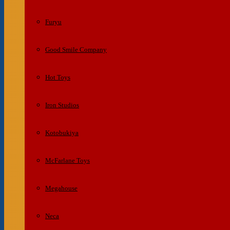
Furyu
Good Smile Company
Hot Toys
Iron Studios
Kotobukiya
McFarlane Toys
Megahouse
Neca