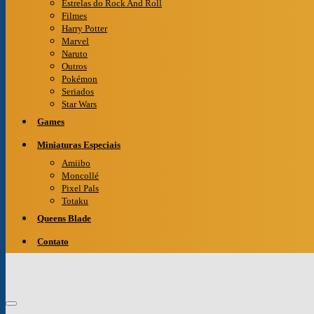
Estrelas do Rock And Roll
Filmes
Harry Potter
Marvel
Naruto
Outros
Pokémon
Seriados
Star Wars
Games
Miniaturas Especiais
Amiibo
Moncollé
Pixel Pals
Totaku
Queens Blade
Contato