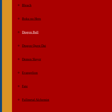
Bleach
Boku no Hero
Dragon Ball
Dragon Quest Dai
Demon Slayer
Evangelion
Fate
Fullmetal Alchemist