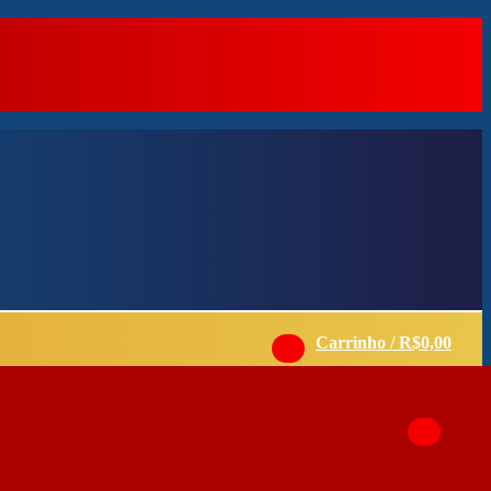
Carrinho /
R$
0,00