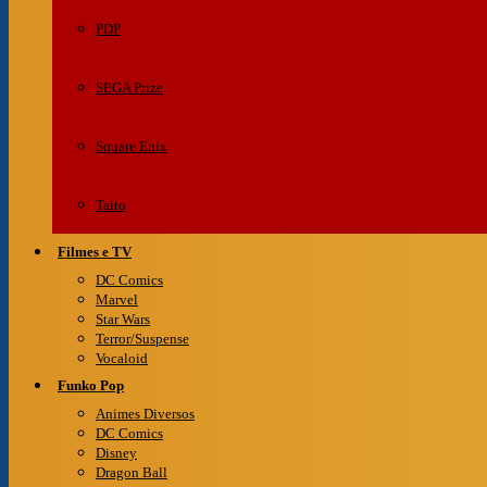
PDP
SEGA Prize
Square Enix
Taito
Filmes e TV
DC Comics
Marvel
Star Wars
Terror/Suspense
Vocaloid
Funko Pop
Animes Diversos
DC Comics
Disney
Dragon Ball