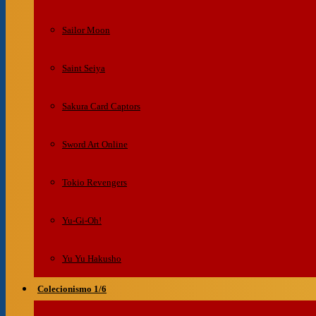
Sailor Moon
Saint Seiya
Sakura Card Captors
Sword Art Online
Tokio Revengers
Yu-Gi-Oh!
Yu Yu Hakusho
Colecionismo 1/6