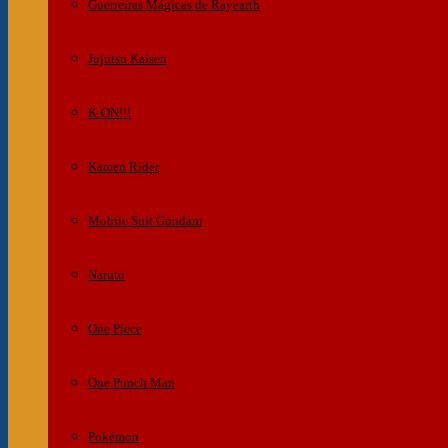
Guerreiras Mágicas de Rayearth
Jujutsu Kaisen
K-ON!!!
Kamen Rider
Mobile Suit Gundam
Naruto
One Piece
One Punch Man
Pokémon