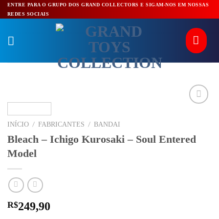
Pular
ENTRE PARA O GRUPO DOS GRAND COLLECTORS E SIGAM-NOS EM NOSSAS
REDES SOCIAIS
para
o
conteúdo
/
/
INÍCIO
FABRICANTES
BANDAI
Bleach – Ichigo Kurosaki – Soul Entered
Model
R$
249,90