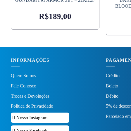
GUNDAM F91 ARMOR SET – 22A/22F
BARB
BLOOD
R$
189,00
INFORMAÇÕES
PAGAME
Quem Somos
Crédito
Fale Conosco
Boleto
Trocas e Devoluções
Débito
Política de Privacidade
5% de descon
Parcelado em
Nosso Instagram
Nosso Facebook