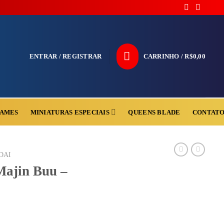
ENTRAR / REGISTRAR
CARRINHO /
R$
0,00
AMES
MINIATURAS ESPECIAIS
QUEENS BLADE
CONTAT
DAI
Majin Buu –