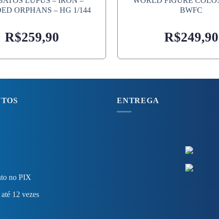
ATOS LUPUS – IRON –
WORLD FIGURE COLO
ED ORPHANS – HG 1/144
BWFC
R$
259,90
R$
249,90
NTOS
ENTREGA
to no PIX
 até 12 vezes