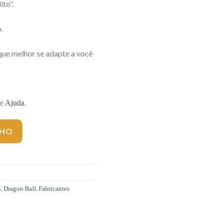
ito”.
.
que melhor se adapte a você
de
Ajuda
.
NHO
,
,
i
Dragon Ball
Fabricantes