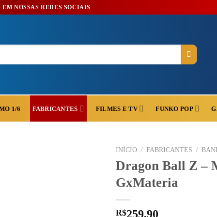
 EM NOSSAS REDES SOCIAIS
MO 1/6
FILMES E TV
FUNKO POP
G
FABRICANTES
/
/
INÍCIO
FABRICANTES
BAN
Dragon Ball Z – 
GxMateria
R$
259,90