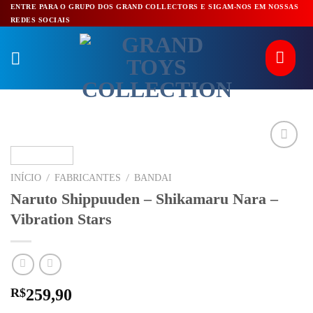
Pular
ENTRE PARA O GRUPO DOS GRAND COLLECTORS E SIGAM-NOS EM NOSSAS
REDES SOCIAIS
para
o
conteúdo
/
/
INÍCIO
FABRICANTES
BANDAI
Naruto Shippuuden – Shikamaru Nara –
Vibration Stars
R$
259,90