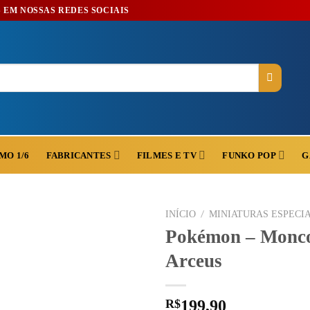
 EM NOSSAS REDES SOCIAIS
MO 1/6
FABRICANTES
FILMES E TV
FUNKO POP
G
/
INÍCIO
MINIATURAS ESPECIA
Pokémon – Monco
Arceus
R$
199,90