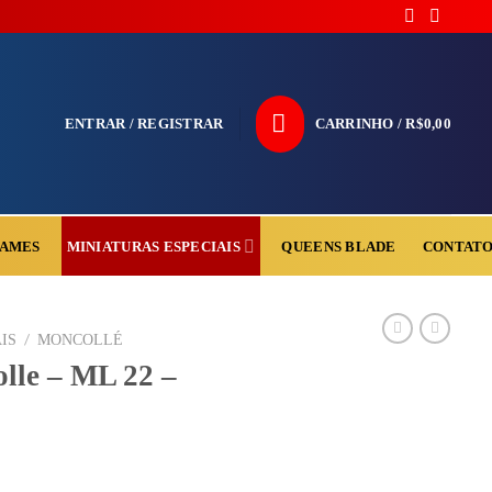
ENTRAR / REGISTRAR
CARRINHO /
R$
0,00
AMES
QUEENS BLADE
CONTAT
MINIATURAS ESPECIAIS
/
IS
MONCOLLÉ
lle – ML 22 –