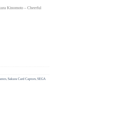
akura Kinomoto – Cheerful
,
,
antes
Sakura Card Captors
SEGA