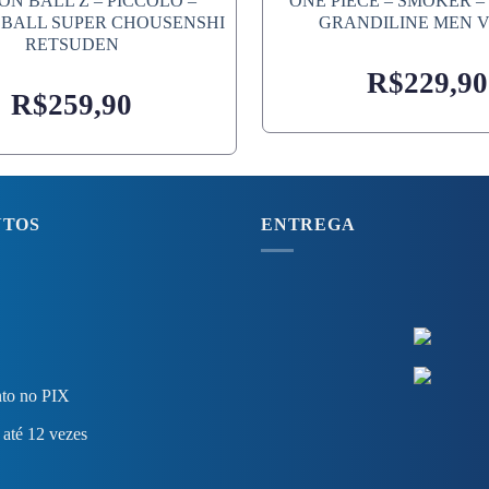
N BALL Z – PICCOLO –
ONE PIECE – SMOKER –
BALL SUPER CHOUSENSHI
GRANDILINE MEN VO
RETSUDEN
R$
229,90
R$
259,90
NTOS
ENTREGA
to no PIX
 até 12 vezes