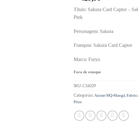
Título: Sakura Card Captor – S
Pink
Personagem: Sakura
Franquia: Sakura Card Captor
Marca: Furyu
Fora de estoque
SKU:
C16029
Categorias:
,
Anime/HQ-Mangá
Fabric
Prize