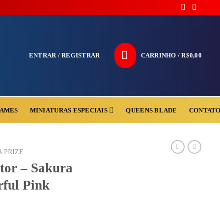
ENTRAR / REGISTRAR
CARRINHO /
R$
0,00
AMES
MINIATURAS ESPECIAIS
QUEENS BLADE
CONTAT
A PRIZE
tor – Sakura
ful Pink